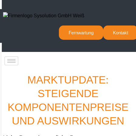
Fernwartung
Kontakt
MARKTUPDATE:
STEIGENDE
KOMPONENTENPREISE
UND AUSWIRKUNGEN