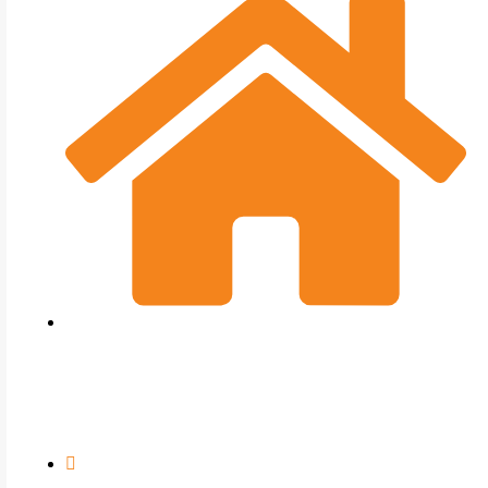
SYSolution GmbH
Grabitzer Str. 46
93437 Furth im Wald
+49 (0)9973 85990-0