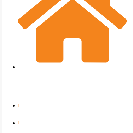
SYSolution GmbH
Grabitzer Str. 46
93437 Furth im Wald
+49 (0)9973 85990-0
info@sysolution.de