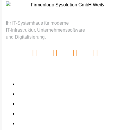
Digitale Lösungen, die zusammenpassen.
Ihr IT-Systemhaus für moderne
IT-Infrastruktur, Unternehmenssoftware
und Digitalisierung.
LEISTUNGEN
Home
Haufe X360
Lexware
Lexware Office
DMS-Systeme