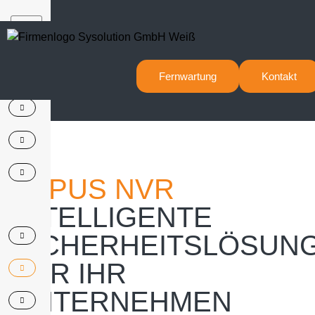
X
Fernwartung
Kontakt
LUPUS NVR
INTELLIGENTE
SICHERHEITSLÖSUN
FÜR IHR
UNTERNEHMEN