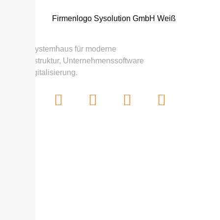
Digitale Lösungen, die zusammenpassen.
Ihr IT-Systemhaus für moderne
IT-Infrastruktur, Unternehmenssoftware
und Digitalisierung.
LEISTUNGEN
Home
Haufe X360
Lexware
Lexware Office
DMS-Systeme