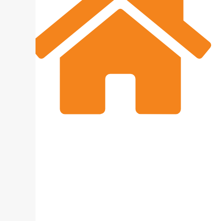
SYSolution GmbH
Grabitzer Str. 46
93437 Furth im Wald
+49 (0)9973 85990-0
info@sysolution.de