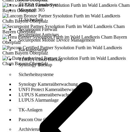
TERRA Cloudserver
Microsoft 365
IT-Sicherheit
Securepoint Firewall
Securepoint Antiviurs
Securepoint Mobile Device Management
Backupsysteme
TERRA Cloud Backup
Synology Backup
Sicherheitssysteme
Synology Kameraüberwachung
UNFI Protect Kameraüberwachung
LUPUS Kameraüberwachung
LUPUS Alarmanlage
TK-Anlagen
Pascom One Cloud PBX
Archivierung