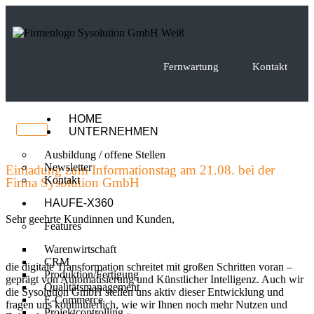
Fernwartung
Kontakt
HOME
UNTERNEHMEN
Ausbildung / offene Stellen
Newsletter
Einladung zum Informationstag am 21.08. bei der
Kontakt
Firma Sysolution GmbH
HAUFE-X360
Sehr geehrte Kundinnen und Kunden,
Features
Warenwirtschaft
CRM
die digitale Transformation schreitet mit großen Schritten voran –
Produktion/Fertigung
geprägt von Automatisierung und Künstlicher Intelligenz. Auch wir
Qualitätsmanagement
die Sysolution GmbH stellen uns aktiv dieser Entwicklung und
E-Commerce
fragen uns kontinuierlich, wie wir Ihnen noch mehr Nutzen und
Projektcontrolling