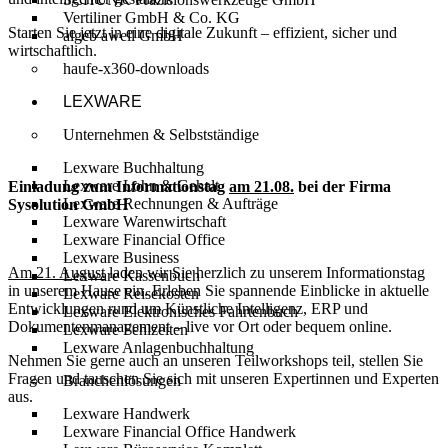
Vertiliner GmbH & Co. KG
Starten Sie jetzt in eine digitale Zukunft – effizient, sicher und
algeb awell GmbH
wirtschaftlich.
haufe-x360-downloads
LEXWARE
Unternehmen & Selbstständige
Lexware Buchhaltung
Lexware Lohn & Gehalt
Einladung zum Informationstag
am 21.08.
bei der Firma
Lexware Rechnungen & Aufträge
Sysolution GmbH
Lexware Warenwirtschaft
Lexware Financial Office
Lexware Business
Am 21. August
laden wir Sie herzlich zu unserem Informationstag
Lexware Kassenbuch
in unserem Hause ein. Erleben Sie spannende Einblicke in aktuelle
Lexware Reisekosten
Entwicklungen rund um Künstliche Intelligenz, ERP und
Lexware Elektronisches Fahrtenbuch
Dokumentenmanagement – live vor Ort oder bequem online.
Lexware Fehlzeiten
Lexware Anlagenbuchhaltung
Nehmen Sie gerne auch an unseren Teilworkshops teil, stellen Sie
Fragen und tauschen Sie sich mit unseren Expertinnen und Experten
Branchenlösungen
aus.
Lexware Handwerk
Lexware Financial Office Handwerk