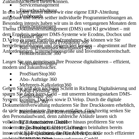
Zukunftssicherheit bieten können.
Servicemanagement
Finanzbuchhaltung
In den letzten Jahren haben wir eine eigene ERP-Abteilung
Dashboards
aufgebaut und bieten seither individuelle Programmierlösungen an.
Besonders intensiv haben wir uns in den vergangenen Monaten dem
Branchenlösungen
Thema Dokumentenmanagement (DMS) und KI gewidmet – mit
dem Ergebnis mehrerer DMS-Systeme wie Ecodms, Docbox und
Handel 360
D.Velop in unser Portfolio aufzunehmen. So können wir Sie
Maschinenbau und Produktion 360
herstellerunabhängig und zielgerichtet beraten – abgestimmt auf Ihre
Bau- und Landmaschinenhandel 360
Anforderungen, Unternehmensgröße und Investitionsbereitschaft.
Heimtierbranche 360
Lassen Sie uns gemeinsam Ihre Prozesse digitalisieren – effizient,
Programmierungen
modern und zukunftssicher.
ProdStart/Stop360
Abo- Aufträge 360
Mehrpreis-Kalkulation360
Gehen Sie jetzt den nächsten Schritt in Richtung Digitalisierung und
Portal-Preisliste 360
sparen Sie dabei bares Geld – mit unserem leistungsstarken DMS-
GeräteMiete 360
System: Ecodms, Docbox sowie D.Velop. Durch die digitale
Shopware 360
Dokumentenverwaltung reduzieren Sie Ihre Druckkosten erheblich,
da viele papierbasierte Prozesse entfallen. Gleichzeitig senken Sie
Rezensionen und Referenzgeschichten
den Personalaufwand, denn zahlreiche Abläufe lassen sich
vollständig automatisieren. Darüber hinaus profitieren Sie von
FZT Automotive GmbH
modernster Technologie: Unsere Lösungen beinhalten bereits
Regio-Frucht GmbH | Get Fresh
innovative KI-Funktionen, die Ihre Arbeitsprozesse noch effizienter
Käpple Qualitätsleister GmbH & Co. KG
und intelligenter gestalten.
SCHUNK Präzisionswerkzeuge GmbH