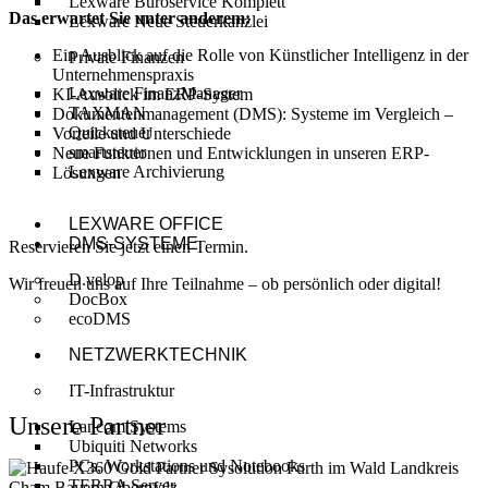
Lexware Büroservice Komplett
Das erwartet Sie unter anderem:
Lexware Neue Steuerkanzlei
Ein Ausblick auf die Rolle von Künstlicher Intelligenz in der
Private Finanzen
Unternehmenspraxis
Lexware FinanzManager
KI-Ausblick im ERP-System
TAXMAN
Dokumentenmanagement (DMS): Systeme im Vergleich –
Quicksteuer
Vorteile und Unterschiede
smartsteuer
Neue Funktionen und Entwicklungen in unseren ERP-
Lexware Archivierung
Lösungen
LEXWARE OFFICE
DMS-SYSTEME
Reservieren Sie jetzt einen Termin.
D.velop
Wir freuen uns auf Ihre Teilnahme – ob persönlich oder digital!
DocBox
ecoDMS
zurück zur News-Übersicht
NETZWERKTECHNIK
IT-Infrastruktur
Unsere Partner
Lancom Systems
Ubiquiti Networks
PCs, Workstations und Notebooks
TERRA Server